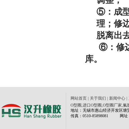
调整；
⑤：成
理；修
脱离出
⑥：修
库。
网站首页
|
关于我们
|
新闻中心
|
O型圈
,
进口O型圈
,
O型圈厂家
,
氟
地址：无锡市惠山经济开发区塘贸路三
传
真：0510-85898081
网
址