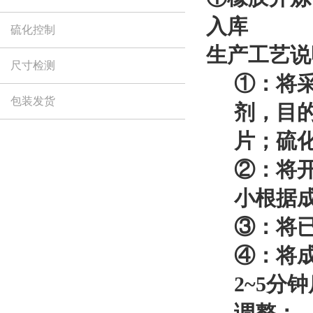
入库
硫化控制
生产工艺说
尺寸检测
①：将
包装发货
剂，目
片；硫
②：将
小根据
③：将
④：将成
2~5