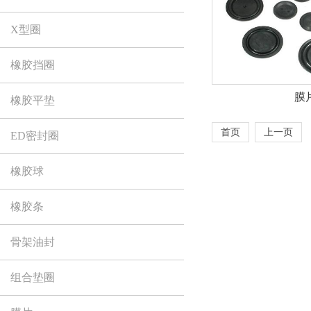
X型圈
橡胶挡圈
膜
橡胶平垫
首页
上一页
ED密封圈
橡胶球
橡胶条
骨架油封
组合垫圈