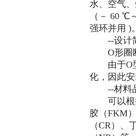
水、空气、
（－ 60 ℃
强环并用 )
--设计
O形圈断
由于
O
化，因此安
--材料
可以根据
胶（FKM
（CR）、